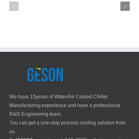
Chiller
Refrigerant
for
Charging
Injection
Methods-
Molding
GESON
—
Chiller
Sizing
Guide
|
Geson
We have 15years of Water/Air Cooled Chiller
Manufacturing experience and have a professional
R&D Engineering team.
You can get a one-stop process cooling solution from
us.