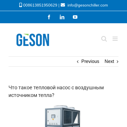
Skip
008613851950629 |
info@gesonchiller.com
to
Facebook
LinkedIn
YouTube
content
Previous
Next
Что такое тепловой насос с воздушным
источником тепла?