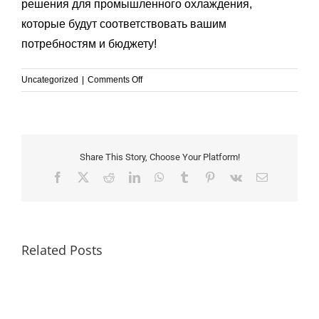
решения для промышленного охлаждения,
которые будут соответствовать вашим
потребностям и бюджету!
on
Uncategorized
|
Comments Off
Что
такое
тепловой
насос
с
Share This Story, Choose Your Platform!
воздушным
Facebook
X
Reddit
LinkedIn
WhatsApp
Tumblr
Pinterest
Vk
Email
источником
тепла?
Related Posts
How
to
Choose
a