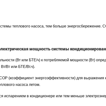
темы теплового насоса, тем больше энергосбережение. C
 электрическая мощность системы кондиционирован
ьности (Вт или БТЕ/ч) к потребляемой мощности (Вт) опр
т/Вт или БТЕ/Вт.ч).
 COP (коэффициент энергоэффективности) для выражения 
плового насоса летом.
я испарением в кондиционере или тем меньше электроэнер