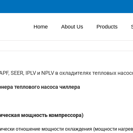
Home
About Us
Products
PF, SEER, IPLV и NPLV в охладителях тепловых насо
ионера теплового насоса чиллера
рическая мощность компрессора)
чески отношение мощности охлаждения (мощности нагрева)