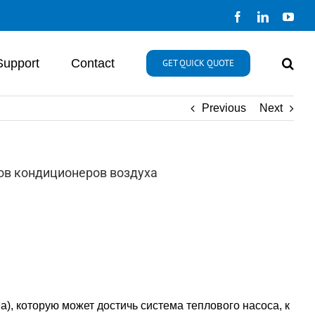
Facebook
LinkedIn
You
Support
Contact
GET QUICK QUOTE
Previous
Next
сов кондиционеров воздуха
, которую может достичь система теплового насоса, к