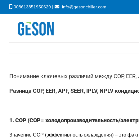
Skip
008613851950629 |
info@gesonchiller.com
to
content
Понимание ключевых различий между COP, EER, A
Разница COP, EER, APF, SEER, IPLV, NPLV кондиц
1. COP (COP= холодопроизводительность/элект
Значение COP (эффективность охлаждения) – это факти