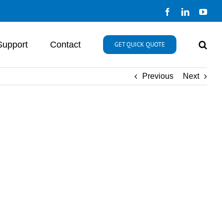
Facebook
LinkedIn
You
Support
Contact
GET QUICK QUOTE
Previous
Next