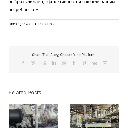
выбрать чиллер, эффективно отвечающий вашим
потребностям.
on
Uncategorized
|
Comments Off
Как
работает
чиллер?
Share This Story, Choose Your Platform!
Facebook
X
Reddit
LinkedIn
WhatsApp
Tumblr
Pinterest
Vk
Email
Related Posts
e
Oman PVC Injection
ct
Molding Chiller Project