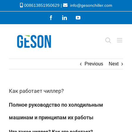
Skip
008613851950629 |
info@gesonchiller.com
to
Facebook
LinkedIn
YouTube
content
Previous
Next
Как работает чиллер?
Полное руководство по холодильным
машинам и принципам их работы
Что такое чиллер? Как это работает?