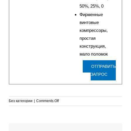
50%, 25%, 0
Фирменные
винтовые
компрессоры,
простая
конструкция,
мало поломок
ОТПРАВИТЬ
ЗАПРОС
on
Без категории
|
Comments Off
Водоохладители
с
замкнутым
контуром