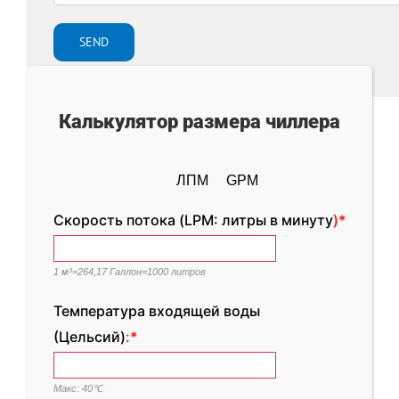
Калькулятор размера чиллера
ЛПМ
GPM
Скорость потока (LPM: литры в минуту
)*
1 м³=264,17 Галлон=1000 литров
Температура входящей воды
(Цельсий)
:*
Макс: 40℃