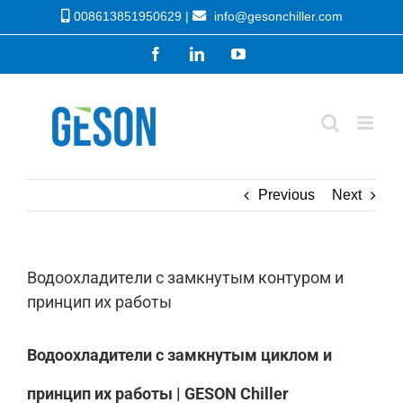
Skip
008613851950629 |
info@gesonchiller.com
to
Facebook
LinkedIn
YouTube
content
Previous
Next
Водоохладители с замкнутым контуром и
принцип их работы
Водоохладители с замкнутым циклом и
принцип их работы | GESON Chiller