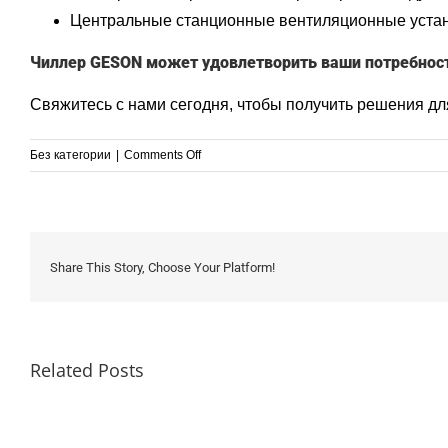
Центральные станционные вентиляционные уста
Чиллер GESON может удовлетворить ваши потребнос
Свяжитесь с нами
сегодня, чтобы получить решения дл
on
Без категории
|
Comments Off
Исчерпывающее
руководство
по
теплообменникам
и
Share This Story, Choose Your Platform!
чиллерам
Related Posts
Поним
ключе
разли
между
COP,