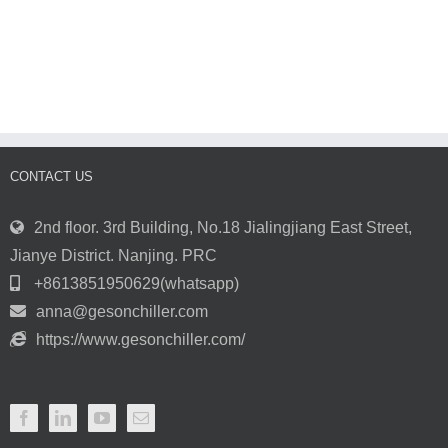
поддержание
работают
идеальной
конденсаторы
температуры
с
в
водяным
серверной
охлаждением?
комнате
|
с
Чиллер
помощью
GESON
систем
CONTACT US
чиллеров
2nd floor. 3rd Building, No.18 Jialingjiang East Street,
Jianye District. Nanjing. PRC
+8613851950629(whatsapp)
anna@gesonchiller.com
https://www.gesonchiller.com/