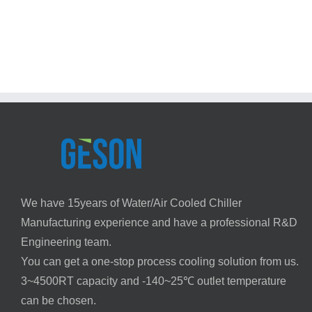
EER,
Методы
APF,
заправки
SEER,
хладагента
IPLV
–
и
Чиллер
NPLV
GESON
в
охлад
тепло
насос
конди
воздух
We have 15years of Water/Air Cooled Chiller
Manufacturing experience and have a professional R&D
Engineering team.
You can get a one-stop process cooling solution from us.
3~4500RT capacity and -140~25℃ outlet temperature
can be chosen.