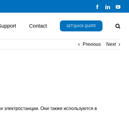
Facebook
LinkedIn
You
Support
Contact
GET QUICK QUOTE
Previous
Next
и электростанции. Они также используются в