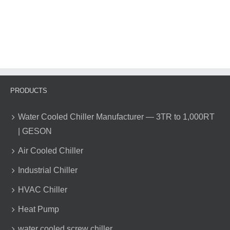
Как
определить,
соответствуют
ли
рабочие
параметры
чиллера
норме?
ителях
вых
PRODUCTS
ов
ционеров
а
Water Cooled Chiller Manufacturer — 3TR to 1,000RT
| GESON
Air Cooled Chiller
Industrial Chiller
HVAC Chiller
Heat Pump
water cooled screw chiller