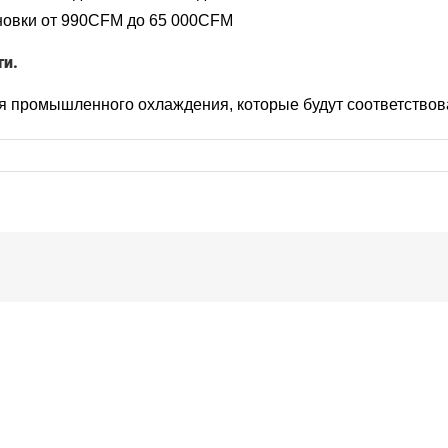
новки от 990CFM до 65 000CFM
ти.
я промышленного охлаждения, которые будут соответствов
ание
вых
чий