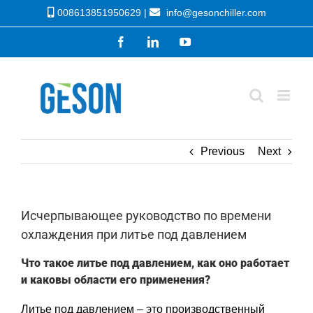
Skip
008613851950629 |
info@gesonchiller.com
to
Facebook
LinkedIn
YouTube
content
Previous
Next
Исчерпывающее руководство по времени
охлаждения при литье под давлением
Что такое литье под давлением, как оно работает
и каковы области его применения?
Литье под давлением – это производственный