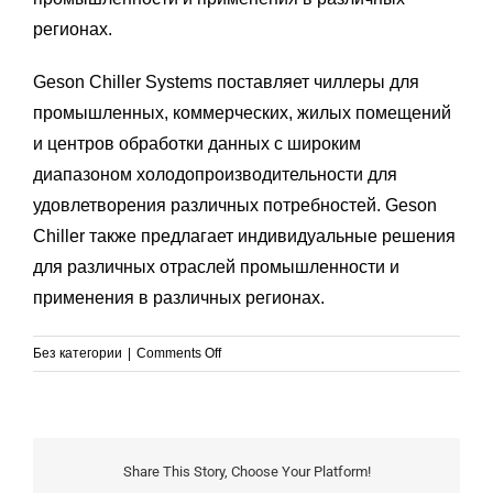
регионах.
Geson Chiller Systems поставляет чиллеры для
промышленных, коммерческих, жилых помещений
и центров обработки данных с широким
диапазоном холодопроизводительности для
удовлетворения различных потребностей. Geson
Chiller также предлагает индивидуальные решения
для различных отраслей промышленности и
применения в различных регионах.
on
Без категории
|
Comments Off
Исчерпывающее
руководство
по
времени
охлаждения
Share This Story, Choose Your Platform!
при